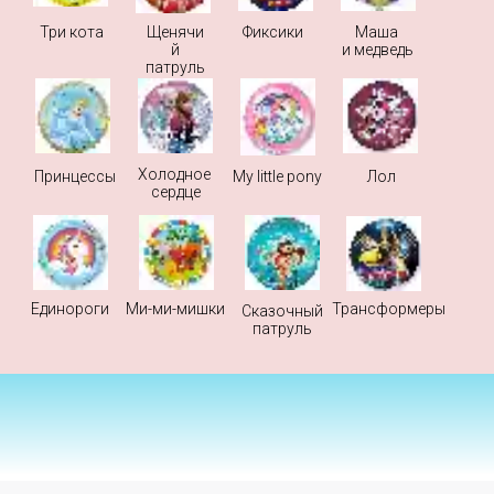
Три кота
Щенячи
Фиксики
Маша
й
и медведь
патруль
Холодное
Принцессы
My little pony
Лол
сердце
Единороги
Ми-ми-мишки
Трансформеры
Сказочный
патруль